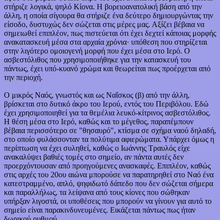
στήριζε λογικά, ψηλό Κίονα. Η βορειοανατολική βάση από την
άλλη, η οποία σίγουρα θα στήριζε ένα δεύτερο δημιουργώντας την
είσοδο, δυστυχώς δεν σώζεται στις μέρες μας. Αξίζει βέβαια να
σημειωθεί επιπλέον, πως πιστεύεται ότι έχει δεχτεί κάποιας μορφής
ανακατασκευή μέσα στα αρχαία χρόνια· υπόθεση που στηρίζεται
στην λιγότερο ομοιογενή μορφή που έχει μέσα στο Ιερό. Ο
ασβεστόλιθος που χρησιμοποιήθηκε για την κατασκευή του
πάντως, έχει υπό-κυανό χρώμα και θεωρείται πως προέρχεται από
την περιοχή.
Ο μικρός Ναός, γνωστός και ως Ναΐσκος (β) από την άλλη,
βρίσκεται στο δυτικό άκρο του Ιερού, εντός του Περιβόλου. Εδώ
έχει χρησιμοποιηθεί για τα θεμέλια λευκό-κίτρινος ασβεστόλιθος.
Η θέση μέσα στο Ιερό, καθώς και το μέγεθος, παραπέμπουν
βέβαια περισσότερο σε "θησαυρό", κτίσμα σε σχήμα ναού δηλαδή,
στο οποίο φυλάσσονταν τα πολύτιμα αφιερώματα. Υπάρχει όμως η
περίπτωση να έχει συληθεί, καθώς ο Ιωάννης Τραυλός είχε
ανακαλύψει βαθιές τομές στο σημείο, αν πάντα αυτές δεν
προερχόντουσαν από προηγούμενες ανασκαφές. Επιπλέον, καθώς
στις αρχές του 20ου αιώνα μπορούσε να παρατηρηθεί στο Ναό ένα
κατεστραμμένο, απλό, ψηφιδωτό δάπεδο που δεν σώζεται σήμερα
και παραλλήλως, τα λείψανα από τους κίονες που σώθηκαν
υπήρξαν λιγοστά, οι υποθέσεις που μπορούν να γίνουν για αυτό το
σημείο είναι παρακινδυνευμένες. Εικάζεται πάντως πως ήταν
δωρικού ρυθμού.