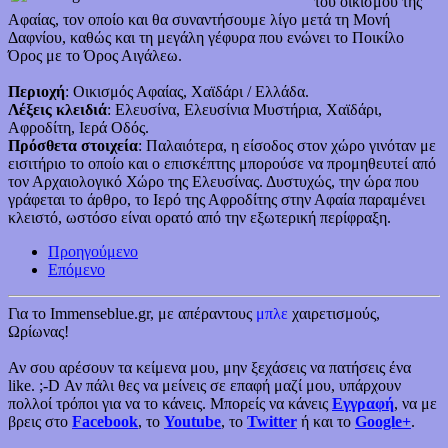
του οικισμού της
Αφαίας, τον οποίο και θα συναντήσουμε λίγο μετά τη Μονή
Δαφνίου, καθώς και τη μεγάλη γέφυρα που ενώνει το Ποικίλο
Όρος με το Όρος Αιγάλεω.
Περιοχή
: Οικισμός Αφαίας, Χαϊδάρι / Ελλάδα.
Λέξεις κλειδιά
: Ελευσίνα, Ελευσίνια Μυστήρια, Χαϊδάρι,
Αφροδίτη, Ιερά Οδός.
Πρόσθετα στοιχεία
: Παλαιότερα, η είσοδος στον χώρο γινόταν με
εισιτήριο το οποίο και ο επισκέπτης μπορούσε να προμηθευτεί από
τον Αρχαιολογικό Χώρο της Ελευσίνας. Δυστυχώς, την ώρα που
γράφεται το άρθρο, το Ιερό της Αφροδίτης στην Αφαία παραμένει
κλειστό, ωστόσο είναι ορατό από την εξωτερική περίφραξη.
Προηγούμενο
Επόμενο
Για το Immenseblue.gr, με απέραντους
μπλε
χαιρετισμούς,
Ωρίωνας!
Αν σου αρέσουν τα κείμενα μου, μην ξεχάσεις να πατήσεις ένα
like. ;-D Αν πάλι θες να μείνεις σε επαφή μαζί μου, υπάρχουν
πολλοί τρόποι για να το κάνεις. Μπορείς να κάνεις
Εγγραφή
, να με
βρεις στο
Facebook
, το
Youtube
, το
Twitter
ή και το
Google+
.