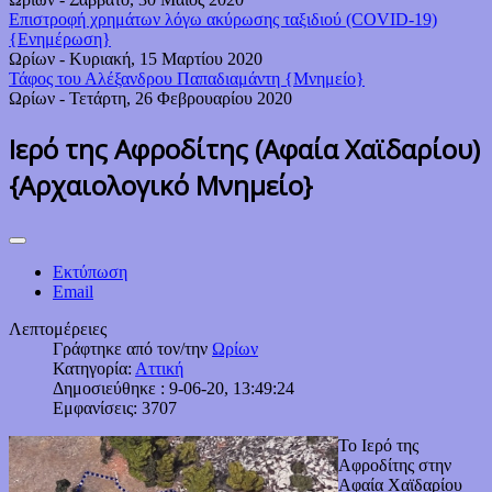
Επιστροφή χρημάτων λόγω ακύρωσης ταξιδιού (COVID-19)
{Ενημέρωση}
Ωρίων
-
Κυριακή, 15 Μαρτίου 2020
Τάφος του Αλέξανδρου Παπαδιαμάντη {Μνημείο}
Ωρίων
-
Τετάρτη, 26 Φεβρουαρίου 2020
Ιερό της Αφροδίτης (Αφαία Χαϊδαρίου)
{Αρχαιολογικό Μνημείο}
Εκτύπωση
Email
Λεπτομέρειες
Γράφτηκε από τον/την
Ωρίων
Κατηγορία:
Αττική
Δημοσιεύθηκε : 9-06-20, 13:49:24
Εμφανίσεις: 3707
Το Ιερό της
Αφροδίτης στην
Αφαία Χαϊδαρίου