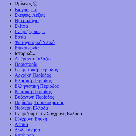
Ωρίωνας ㋡
Βιογραφικό
Σκέψεις, Λέξεις
Ημερολόγιο
Σκίτσα
Γνώριζες πως...
Εστία
Φωτογραφικό Υλικό
Επικοινωνία
Ιστορικά...
Απέραντο Γαλάζιο
Προϊστορία
Γεωμετρική Περίοδος
Αρχαϊκή Περίοδος
Κλασική Περίοδος
Ελληνιστική Περίοδος
Ρωμαϊκή Περίοδος
Βυζαντινή Περίοδος
Περίοδος Τουρκοκρατίας
Νεότερη Ελλάδα
Γνωρίζουμε την Σύγχρονη Ελλάδα
Σύγχρονη Εποχή
Αττική
Δωδεκάνησα
Επτάνησα