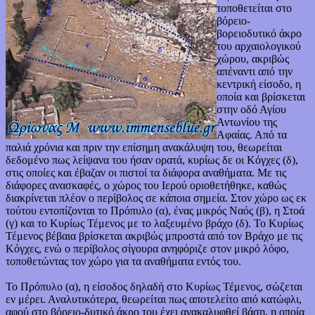
τοποθετείται στο
βόρειο-
βορειοδυτικό άκρο
του αρχαιολογικού
χώρου, ακριβώς
απέναντι από την
κεντρική είσοδο, η
οποία και βρίσκεται
στην οδό Αγίου
Αντωνίου της
Αφαίας. Από τα
παλιά χρόνια και πριν την επίσημη ανακάλυψη του, θεωρείται
δεδομένο πως λείψανα του ήσαν ορατά, κυρίως δε οι Κόγχες (δ),
στις οποίες και έβαζαν οι πιστοί τα διάφορα αναθήματα. Με τις
διάφορες ανασκαφές, ο χώρος του Ιερού οριοθετήθηκε, καθώς
διακρίνεται πλέον ο περίβολος σε κάποια σημεία. Στον χώρο ως εκ
τούτου εντοπίζονται το Πρόπυλο (α), ένας μικρός Ναός (β), η Στοά
(γ) και το Κυρίως Τέμενος με το λαξευμένο βράχο (δ). Το Κυρίως
Τέμενος βέβαια βρίσκεται ακριβώς μπροστά από τον Βράχο με τις
Κόγχες, ενώ ο περίβολος σίγουρα ανηφόριζε στον μικρό λόφο,
τοποθετώντας τον χώρο για τα αναθήματα εντός του.
Το Πρόπυλο (α), η είσοδος δηλαδή στο Κυρίως Τέμενος, σώζεται
εν μέρει. Αναλυτικότερα, θεωρείται πως αποτελείτο από κατώφλι,
αφού στο βόρειο-δυτικό άκρο του έχει ανακαλυφθεί βάση, η οποία