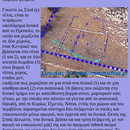
Γνωστό ως Στοά (γ)
τέλος, είναι το
τετράγωνο
οικοδόμημα δυτικά
από το Πρόπυλο, το
οποίο και χωρίζεται
σε δύο χώρους,
έναν Κεντρικό που
βρίσκεται στα νότια
(1 και 2), και σε δύο
κλειστά δωμάτια (3)
στον βορρά. Ο
νότιος χώρος,
ενιαίος μεν,
εικάζεται πως χωριζόταν σε μια στοά στα δυτικά (1) και σε μια
υπαίθρια αυλή (2) στα ανατολικά. Οι βάσεις που σώζονται στο
δυτικό τμήμα του με κατεύθυνση βορρά-νότου, μαρτυρούν κάτι
τέτοιο, με την είσοδο στο σύνολο να γίνεται από τα ανατολικά,
δηλαδή, από το Κυρίως Τέμενος. Νότια, εντός του χώρου και του
περιβόλου παρατηρείται σύστημα δύο δεξαμενών οι οποίες και
επικοινωνούν μέσω αγωγού, που έρχεται από τα δυτικά. Εκτός της
Στοάς άλλωστε, στα δυτικά, βρίσκεται και τρίτη δεξαμενή, με τον
αγωγό να επικοινωνεί μαζί της και να προχωρά πιθανά ακόμα
δυτικότερα, σε χώρο που δεν έχει μέχρι σήμερα ανασκαφεί. Το