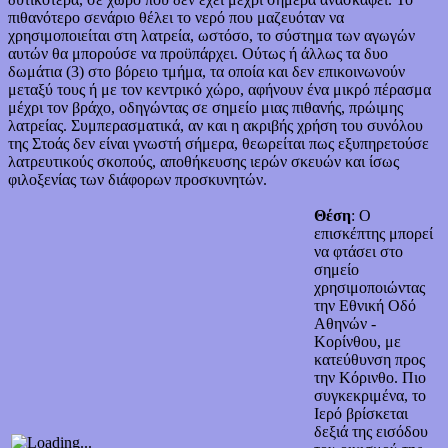
πιθανότερο σενάριο θέλει το νερό που μαζευόταν να
χρησιμοποιείται στη λατρεία, ωστόσο, το σύστημα των αγωγών
αυτών θα μπορούσε να προϋπάρχει. Ούτως ή άλλως τα δυο
δωμάτια (3) στο βόρειο τμήμα, τα οποία και δεν επικοινωνούν
μεταξύ τους ή με τον κεντρικό χώρο, αφήνουν ένα μικρό πέρασμα
μέχρι τον βράχο, οδηγώντας σε σημείο μιας πιθανής, πρώιμης
λατρείας. Συμπερασματικά, αν και η ακριβής χρήση του συνόλου
της Στοάς δεν είναι γνωστή σήμερα, θεωρείται πως εξυπηρετούσε
λατρευτικούς σκοπούς, αποθήκευσης ιερών σκευών και ίσως
φιλοξενίας των διάφορων προσκυνητών.
Θέση
: Ο
επισκέπτης μπορεί
να φτάσει στο
σημείο
χρησιμοποιώντας
την Εθνική Οδό
Αθηνών -
Κορίνθου, με
κατεύθυνση προς
την Κόρινθο. Πιο
συγκεκριμένα, το
Ιερό βρίσκεται
δεξιά της εισόδου