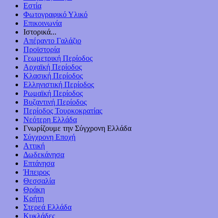
Εστία
Φωτογραφικό Υλικό
Επικοινωνία
Ιστορικά...
Απέραντο Γαλάζιο
Προϊστορία
Γεωμετρική Περίοδος
Αρχαϊκή Περίοδος
Κλασική Περίοδος
Ελληνιστική Περίοδος
Ρωμαϊκή Περίοδος
Βυζαντινή Περίοδος
Περίοδος Τουρκοκρατίας
Νεότερη Ελλάδα
Γνωρίζουμε την Σύγχρονη Ελλάδα
Σύγχρονη Εποχή
Αττική
Δωδεκάνησα
Επτάνησα
Ήπειρος
Θεσσαλία
Θράκη
Κρήτη
Στερεά Ελλάδα
Κυκλάδες