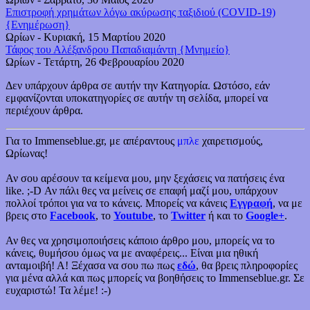
Επιστροφή χρημάτων λόγω ακύρωσης ταξιδιού (COVID-19)
{Ενημέρωση}
Ωρίων
-
Κυριακή, 15 Μαρτίου 2020
Τάφος του Αλέξανδρου Παπαδιαμάντη {Μνημείο}
Ωρίων
-
Τετάρτη, 26 Φεβρουαρίου 2020
Δεν υπάρχουν άρθρα σε αυτήν την Κατηγορία. Ωστόσο, εάν
εμφανίζονται υποκατηγορίες σε αυτήν τη σελίδα, μπορεί να
περιέχουν άρθρα.
Για το Immenseblue.gr, με απέραντους
μπλε
χαιρετισμούς,
Ωρίωνας!
Αν σου αρέσουν τα κείμενα μου, μην ξεχάσεις να πατήσεις ένα
like. ;-D Αν πάλι θες να μείνεις σε επαφή μαζί μου, υπάρχουν
πολλοί τρόποι για να το κάνεις. Μπορείς να κάνεις
Εγγραφή
, να με
βρεις στο
Facebook
, το
Youtube
, το
Twitter
ή και το
Google+
.
Αν θες να χρησιμοποιήσεις κάποιο άρθρο μου, μπορείς να το
κάνεις, θυμήσου όμως να με αναφέρεις... Είναι μια ηθική
ανταμοιβή! Α! Ξέχασα να σου πω πως
εδώ
, θα βρεις πληροφορίες
για μένα αλλά και πως μπορείς να βοηθήσεις το Immenseblue.gr. Σε
ευχαριστώ! Τα λέμε! :-)