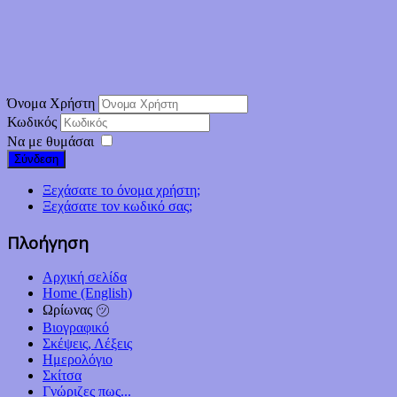
Όνομα Χρήστη
Κωδικός
Να με θυμάσαι
Σύνδεση
Ξεχάσατε το όνομα χρήστη;
Ξεχάσατε τον κωδικό σας;
Πλοήγηση
Αρχική σελίδα
Home (English)
Ωρίωνας ㋡
Βιογραφικό
Σκέψεις, Λέξεις
Ημερολόγιο
Σκίτσα
Γνώριζες πως...