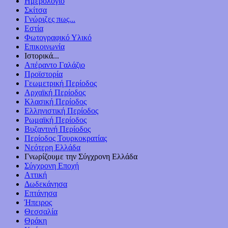
Ημερολόγιο
Σκίτσα
Γνώριζες πως...
Εστία
Φωτογραφικό Υλικό
Επικοινωνία
Ιστορικά...
Απέραντο Γαλάζιο
Προϊστορία
Γεωμετρική Περίοδος
Αρχαϊκή Περίοδος
Κλασική Περίοδος
Ελληνιστική Περίοδος
Ρωμαϊκή Περίοδος
Βυζαντινή Περίοδος
Περίοδος Τουρκοκρατίας
Νεότερη Ελλάδα
Γνωρίζουμε την Σύγχρονη Ελλάδα
Σύγχρονη Εποχή
Αττική
Δωδεκάνησα
Επτάνησα
Ήπειρος
Θεσσαλία
Θράκη