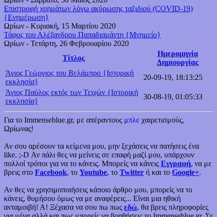
Επιστροφή χρημάτων λόγω ακύρωσης ταξιδιού (COVID-19)
{Ενημέρωση}
Ωρίων
-
Κυριακή, 15 Μαρτίου 2020
Τάφος του Αλέξανδρου Παπαδιαμάντη {Μνημείο}
Ωρίων
-
Τετάρτη, 26 Φεβρουαρίου 2020
Ημερομηνία
Τίτλος
Δημιουργίας
Άγιος Γεώργιος του Βελάμπρο {Ιστορική
20-09-19, 18:13:25
εκκλησία}
Άγιος Παύλος εκτός των Τειχών {Ιστορική
30-08-19, 01:05:33
εκκλησία}
Για το Immenseblue.gr, με απέραντους
μπλε
χαιρετισμούς,
Ωρίωνας!
Αν σου αρέσουν τα κείμενα μου, μην ξεχάσεις να πατήσεις ένα
like. ;-D Αν πάλι θες να μείνεις σε επαφή μαζί μου, υπάρχουν
πολλοί τρόποι για να το κάνεις. Μπορείς να κάνεις
Εγγραφή
, να με
βρεις στο
Facebook
, το
Youtube
, το
Twitter
ή και το
Google+
.
Αν θες να χρησιμοποιήσεις κάποιο άρθρο μου, μπορείς να το
κάνεις, θυμήσου όμως να με αναφέρεις... Είναι μια ηθική
ανταμοιβή! Α! Ξέχασα να σου πω πως
εδώ
, θα βρεις πληροφορίες
για μένα αλλά και πως μπορείς να βοηθήσεις το Immenseblue.gr. Σε