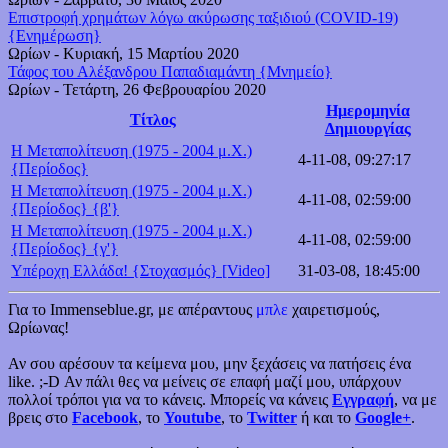
Επιστροφή χρημάτων λόγω ακύρωσης ταξιδιού (COVID-19)
{Ενημέρωση}
Ωρίων
-
Κυριακή, 15 Μαρτίου 2020
Τάφος του Αλέξανδρου Παπαδιαμάντη {Μνημείο}
Ωρίων
-
Τετάρτη, 26 Φεβρουαρίου 2020
Ημερομηνία
Τίτλος
Δημιουργίας
Η Μεταπολίτευση (1975 - 2004 μ.Χ.)
4-11-08, 09:27:17
{Περίοδος}
Η Μεταπολίτευση (1975 - 2004 μ.Χ.)
4-11-08, 02:59:00
{Περίοδος} {β'}
Η Μεταπολίτευση (1975 - 2004 μ.Χ.)
4-11-08, 02:59:00
{Περίοδος} {γ'}
Υπέροχη Ελλάδα! {Στοχασμός} [Video]
31-03-08, 18:45:00
Για το Immenseblue.gr, με απέραντους
μπλε
χαιρετισμούς,
Ωρίωνας!
Αν σου αρέσουν τα κείμενα μου, μην ξεχάσεις να πατήσεις ένα
like. ;-D Αν πάλι θες να μείνεις σε επαφή μαζί μου, υπάρχουν
πολλοί τρόποι για να το κάνεις. Μπορείς να κάνεις
Εγγραφή
, να με
βρεις στο
Facebook
, το
Youtube
, το
Twitter
ή και το
Google+
.