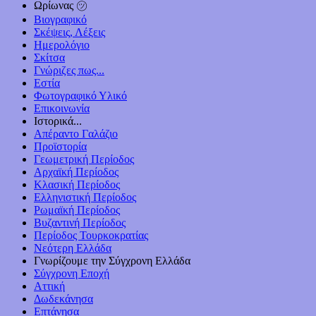
Ωρίωνας ㋡
Βιογραφικό
Σκέψεις, Λέξεις
Ημερολόγιο
Σκίτσα
Γνώριζες πως...
Εστία
Φωτογραφικό Υλικό
Επικοινωνία
Ιστορικά...
Απέραντο Γαλάζιο
Προϊστορία
Γεωμετρική Περίοδος
Αρχαϊκή Περίοδος
Κλασική Περίοδος
Ελληνιστική Περίοδος
Ρωμαϊκή Περίοδος
Βυζαντινή Περίοδος
Περίοδος Τουρκοκρατίας
Νεότερη Ελλάδα
Γνωρίζουμε την Σύγχρονη Ελλάδα
Σύγχρονη Εποχή
Αττική
Δωδεκάνησα
Επτάνησα