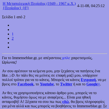
Η Μεταπολεμική Περίοδος (1949 - 1967 μ.Χ.)
4-11-08, 04:25:12
{Περίοδος} {β'}
Σελίδα 1 από 2
1
2
Για το Immenseblue.gr, με απέραντους
μπλε
χαιρετισμούς,
Ωρίωνας!
Αν σου αρέσουν τα κείμενα μου, μην ξεχάσεις να πατήσεις ένα
like. ;-D Αν πάλι θες να μείνεις σε επαφή μαζί μου, υπάρχουν
πολλοί τρόποι για να το κάνεις. Μπορείς να κάνεις
Εγγραφή
, να με
βρεις στο
Facebook
, το
Youtube
, το
Twitter
ή και το
Google+
.
Αν θες να χρησιμοποιήσεις κάποιο άρθρο μου, μπορείς να το
κάνεις, θυμήσου όμως να με αναφέρεις... Είναι μια ηθική
ανταμοιβή! Α! Ξέχασα να σου πω πως
εδώ
, θα βρεις πληροφορίες
για μένα αλλά και πως μπορείς να βοηθήσεις το Immenseblue.gr. Σε