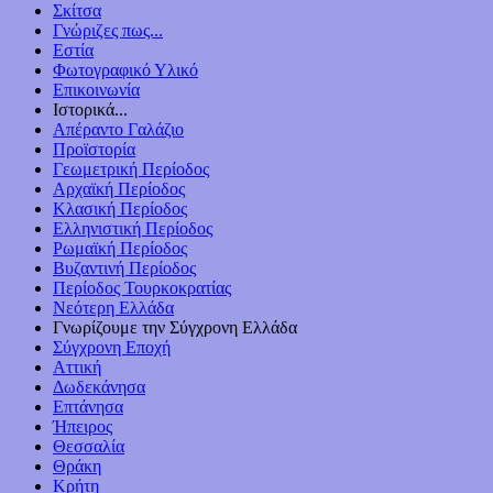
Σκίτσα
Γνώριζες πως...
Εστία
Φωτογραφικό Υλικό
Επικοινωνία
Ιστορικά...
Απέραντο Γαλάζιο
Προϊστορία
Γεωμετρική Περίοδος
Αρχαϊκή Περίοδος
Κλασική Περίοδος
Ελληνιστική Περίοδος
Ρωμαϊκή Περίοδος
Βυζαντινή Περίοδος
Περίοδος Τουρκοκρατίας
Νεότερη Ελλάδα
Γνωρίζουμε την Σύγχρονη Ελλάδα
Σύγχρονη Εποχή
Αττική
Δωδεκάνησα
Επτάνησα
Ήπειρος
Θεσσαλία
Θράκη
Κρήτη