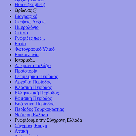
Home (English)
Ωρίωνας ㋡
Βιογραφικό
Σκέψεις, Λέξεις
Ημερολόγιο
Σκίτσα
Γνώριζες πως...
Εστία
Φωτογραφικό Υλικό
Επικοινωνία
Ιστορικά...
Απέραντο Γαλάζιο
Προϊστορία
Γεωμετρική Περίοδος
Αρχαϊκή Περίοδος
Κλασική Περίοδος
Ελληνιστική Περίοδος
Ρωμαϊκή Περίοδος
Βυζαντινή Περίοδος
Περίοδος Τουρκοκρατίας
Νεότερη Ελλάδα
Γνωρίζουμε την Σύγχρονη Ελλάδα
Σύγχρονη Εποχή
Αττική