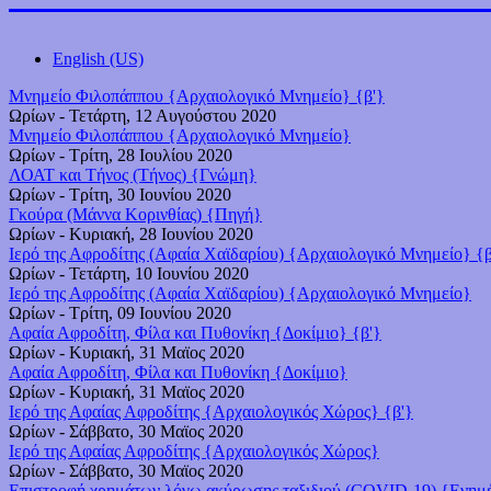
English (US)
Μνημείο Φιλοπάππου {Αρχαιολογικό Μνημείο} {β'}
Ωρίων
-
Τετάρτη, 12 Αυγούστου 2020
Μνημείο Φιλοπάππου {Αρχαιολογικό Μνημείο}
Ωρίων
-
Τρίτη, 28 Ιουλίου 2020
ΛΟΑΤ και Τήνος (Τήνος) {Γνώμη}
Ωρίων
-
Τρίτη, 30 Ιουνίου 2020
Γκούρα (Μάννα Κορινθίας) {Πηγή}
Ωρίων
-
Κυριακή, 28 Ιουνίου 2020
Ιερό της Αφροδίτης (Αφαία Χαϊδαρίου) {Αρχαιολογικό Μνημείο} {β
Ωρίων
-
Τετάρτη, 10 Ιουνίου 2020
Ιερό της Αφροδίτης (Αφαία Χαϊδαρίου) {Αρχαιολογικό Μνημείο}
Ωρίων
-
Τρίτη, 09 Ιουνίου 2020
Αφαία Αφροδίτη, Φίλα και Πυθονίκη {Δοκίμιο} {β'}
Ωρίων
-
Κυριακή, 31 Μαϊος 2020
Αφαία Αφροδίτη, Φίλα και Πυθονίκη {Δοκίμιο}
Ωρίων
-
Κυριακή, 31 Μαϊος 2020
Ιερό της Αφαίας Αφροδίτης {Αρχαιολογικός Χώρος} {β'}
Ωρίων
-
Σάββατο, 30 Μαϊος 2020
Ιερό της Αφαίας Αφροδίτης {Αρχαιολογικός Χώρος}
Ωρίων
-
Σάββατο, 30 Μαϊος 2020
Επιστροφή χρημάτων λόγω ακύρωσης ταξιδιού (COVID-19) {Ενη