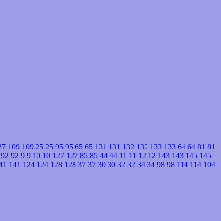
27
109
109
25
25
95
95
65
65
131
131
132
132
133
133
64
64
81
81
92
92
9
9
10
10
127
127
85
85
44
44
11
11
12
12
143
143
145
145
41
141
124
124
128
128
37
37
30
30
32
32
34
34
98
98
114
114
104