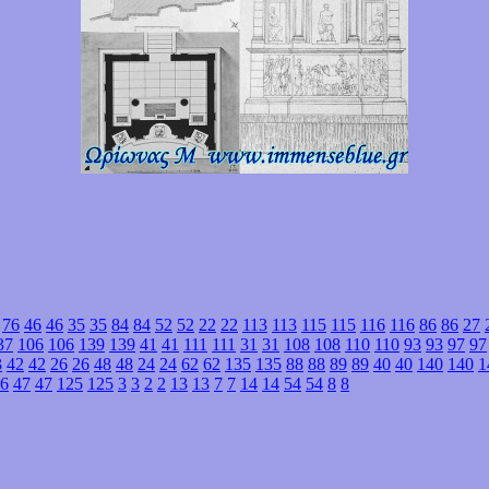
76
46
46
35
35
84
84
52
52
22
22
113
113
115
115
116
116
86
86
27
37
106
106
139
139
41
41
111
111
31
31
108
108
110
110
93
93
97
97
3
42
42
26
26
48
48
24
24
62
62
135
135
88
88
89
89
40
40
140
140
1
6
47
47
125
125
3
3
2
2
13
13
7
7
14
14
54
54
8
8