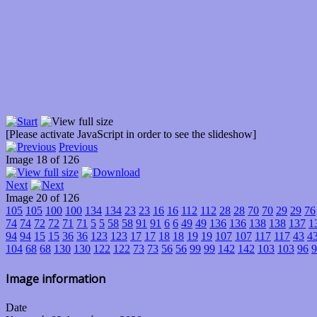
[Please activate JavaScript in order to see the slideshow]
Previous
Image 18 of 126
Next
Image 20 of 126
105
105
100
100
134
134
23
23
16
16
112
112
28
28
70
70
29
29
76
74
74
72
72
71
71
5
5
58
58
91
91
6
6
49
49
136
136
138
138
137
1
94
94
15
15
36
36
123
123
17
17
18
18
19
19
107
107
117
117
43
4
104
68
68
130
130
122
122
73
73
56
56
99
99
142
142
103
103
96
9
Image information
Date