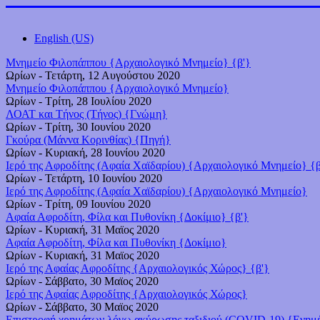
English (US)
Μνημείο Φιλοπάππου {Αρχαιολογικό Μνημείο} {β'}
Ωρίων
-
Τετάρτη, 12 Αυγούστου 2020
Μνημείο Φιλοπάππου {Αρχαιολογικό Μνημείο}
Ωρίων
-
Τρίτη, 28 Ιουλίου 2020
ΛΟΑΤ και Τήνος (Τήνος) {Γνώμη}
Ωρίων
-
Τρίτη, 30 Ιουνίου 2020
Γκούρα (Μάννα Κορινθίας) {Πηγή}
Ωρίων
-
Κυριακή, 28 Ιουνίου 2020
Ιερό της Αφροδίτης (Αφαία Χαϊδαρίου) {Αρχαιολογικό Μνημείο} {β
Ωρίων
-
Τετάρτη, 10 Ιουνίου 2020
Ιερό της Αφροδίτης (Αφαία Χαϊδαρίου) {Αρχαιολογικό Μνημείο}
Ωρίων
-
Τρίτη, 09 Ιουνίου 2020
Αφαία Αφροδίτη, Φίλα και Πυθονίκη {Δοκίμιο} {β'}
Ωρίων
-
Κυριακή, 31 Μαϊος 2020
Αφαία Αφροδίτη, Φίλα και Πυθονίκη {Δοκίμιο}
Ωρίων
-
Κυριακή, 31 Μαϊος 2020
Ιερό της Αφαίας Αφροδίτης {Αρχαιολογικός Χώρος} {β'}
Ωρίων
-
Σάββατο, 30 Μαϊος 2020
Ιερό της Αφαίας Αφροδίτης {Αρχαιολογικός Χώρος}
Ωρίων
-
Σάββατο, 30 Μαϊος 2020
Επιστροφή χρημάτων λόγω ακύρωσης ταξιδιού (COVID-19) {Ενη