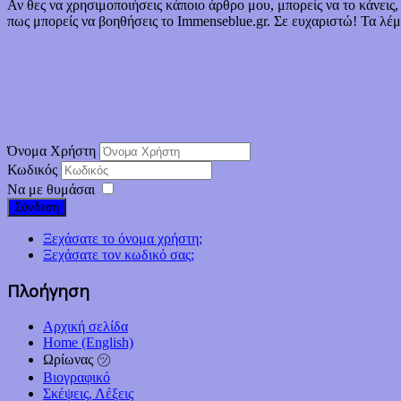
Αν θες να χρησιμοποιήσεις κάποιο άρθρο μου, μπορείς να το κάνεις
πως μπορείς να βοηθήσεις το Immenseblue.gr. Σε ευχαριστώ! Τα λέμε
Όνομα Χρήστη
Κωδικός
Να με θυμάσαι
Σύνδεση
Ξεχάσατε το όνομα χρήστη;
Ξεχάσατε τον κωδικό σας;
Πλοήγηση
Αρχική σελίδα
Home (English)
Ωρίωνας ㋡
Βιογραφικό
Σκέψεις, Λέξεις