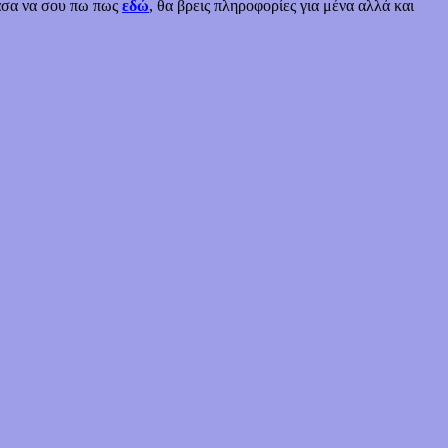
χασα να σου πω πως
εδώ
, θα βρεις πληροφορίες για μένα αλλά και