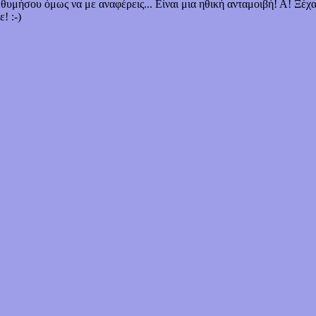
, θυμήσου όμως να με αναφέρεις... Είναι μια ηθική ανταμοιβή! Α! Ξέ
! :-)