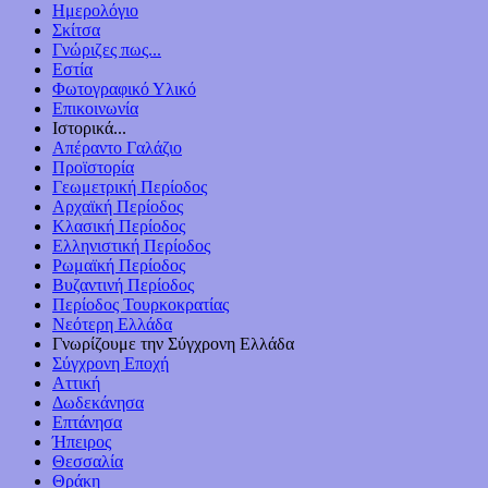
Ημερολόγιο
Σκίτσα
Γνώριζες πως...
Εστία
Φωτογραφικό Υλικό
Επικοινωνία
Ιστορικά...
Απέραντο Γαλάζιο
Προϊστορία
Γεωμετρική Περίοδος
Αρχαϊκή Περίοδος
Κλασική Περίοδος
Ελληνιστική Περίοδος
Ρωμαϊκή Περίοδος
Βυζαντινή Περίοδος
Περίοδος Τουρκοκρατίας
Νεότερη Ελλάδα
Γνωρίζουμε την Σύγχρονη Ελλάδα
Σύγχρονη Εποχή
Αττική
Δωδεκάνησα
Επτάνησα
Ήπειρος
Θεσσαλία
Θράκη