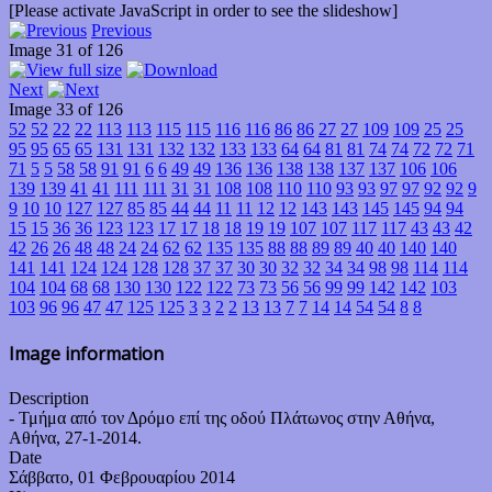
[Please activate JavaScript in order to see the slideshow]
Previous
Image 31 of 126
Next
Image 33 of 126
52
52
22
22
113
113
115
115
116
116
86
86
27
27
109
109
25
25
95
95
65
65
131
131
132
132
133
133
64
64
81
81
74
74
72
72
71
71
5
5
58
58
91
91
6
6
49
49
136
136
138
138
137
137
106
106
139
139
41
41
111
111
31
31
108
108
110
110
93
93
97
97
92
92
9
9
10
10
127
127
85
85
44
44
11
11
12
12
143
143
145
145
94
94
15
15
36
36
123
123
17
17
18
18
19
19
107
107
117
117
43
43
42
42
26
26
48
48
24
24
62
62
135
135
88
88
89
89
40
40
140
140
141
141
124
124
128
128
37
37
30
30
32
32
34
34
98
98
114
114
104
104
68
68
130
130
122
122
73
73
56
56
99
99
142
142
103
103
96
96
47
47
125
125
3
3
2
2
13
13
7
7
14
14
54
54
8
8
Image information
Description
- Τμήμα από τον Δρόμο επί της οδού Πλάτωνος στην Αθήνα,
Αθήνα, 27-1-2014.
Date
Σάββατο, 01 Φεβρουαρίου 2014