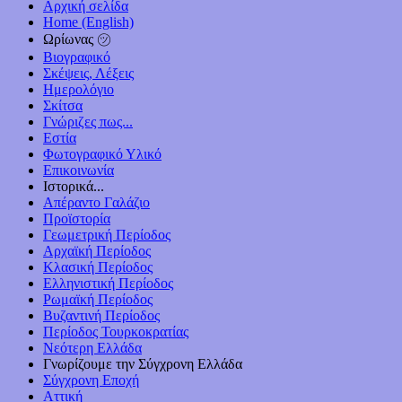
Αρχική σελίδα
Home (English)
Ωρίωνας ㋡
Βιογραφικό
Σκέψεις, Λέξεις
Ημερολόγιο
Σκίτσα
Γνώριζες πως...
Εστία
Φωτογραφικό Υλικό
Επικοινωνία
Ιστορικά...
Απέραντο Γαλάζιο
Προϊστορία
Γεωμετρική Περίοδος
Αρχαϊκή Περίοδος
Κλασική Περίοδος
Ελληνιστική Περίοδος
Ρωμαϊκή Περίοδος
Βυζαντινή Περίοδος
Περίοδος Τουρκοκρατίας
Νεότερη Ελλάδα
Γνωρίζουμε την Σύγχρονη Ελλάδα
Σύγχρονη Εποχή
Αττική