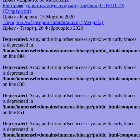
Επιστροφή χρημάτων λόγω ακύρωσης ταξιδιού (COVID-19)
{Ενημέρωση}
Ωρίων
-
Κυριακή, 15 Μαρτίου 2020
Τάφος του Αλέξανδρου Παπαδιαμάντη {Μνημείο}
Ωρίων
-
Τετάρτη, 26 Φεβρουαρίου 2020
Deprecated
: Array and string offset access syntax with curly braces
is deprecated in
/home/immenseb/domains/immenseblue.gr/public_html/component
on line
804
Deprecated
: Array and string offset access syntax with curly braces
is deprecated in
/home/immenseb/domains/immenseblue.gr/public_html/component
on line
838
Deprecated
: Array and string offset access syntax with curly braces
is deprecated in
/home/immenseb/domains/immenseblue.gr/public_html/component
on line
851
Deprecated
: Array and string offset access syntax with curly braces
is deprecated in
/home/immenseb/domains/immenseblue.gr/public_html/component