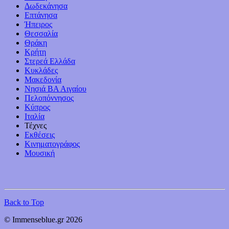
Δωδεκάνησα
Επτάνησα
Ήπειρος
Θεσσαλία
Θράκη
Κρήτη
Στερεά Ελλάδα
Κυκλάδες
Μακεδονία
Νησιά ΒΑ Αιγαίου
Πελοπόννησος
Κύπρος
Ιταλία
Τέχνες
Εκθέσεις
Κινηματογράφος
Μουσική
Back to Top
© Immenseblue.gr 2026