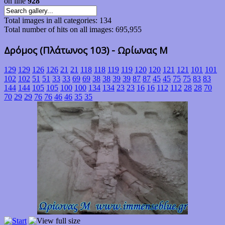
on line
928
Total images in all categories: 134
Total number of hits on all images: 695,955
Δρόμος (Πλάτωνος 103) - Ωρίωνας Μ
129
129
126
126
21
21
118
118
119
119
120
120
121
121
101
101
102
102
51
51
33
33
69
69
38
38
39
39
87
87
45
45
75
75
83
83
144
144
105
105
100
100
134
134
23
23
16
16
112
112
28
28
70
70
29
29
76
76
46
46
35
35