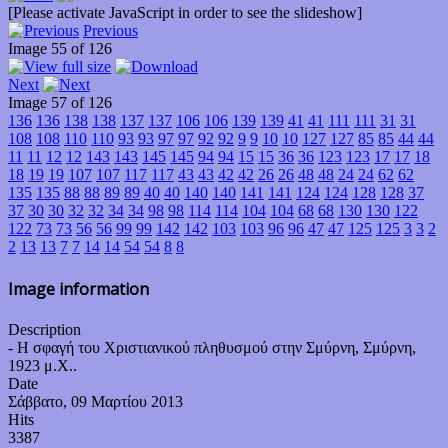
[Please activate JavaScript in order to see the slideshow]
Previous
Image 55 of 126
Next
Image 57 of 126
136
136
138
138
137
137
106
106
139
139
41
41
111
111
31
31
108
108
110
110
93
93
97
97
92
92
9
9
10
10
127
127
85
85
44
44
11
11
12
12
143
143
145
145
94
94
15
15
36
36
123
123
17
17
18
18
19
19
107
107
117
117
43
43
42
42
26
26
48
48
24
24
62
62
135
135
88
88
89
89
40
40
140
140
141
141
124
124
128
128
37
37
30
30
32
32
34
34
98
98
114
114
104
104
68
68
130
130
122
122
73
73
56
56
99
99
142
142
103
103
96
96
47
47
125
125
3
3
2
2
13
13
7
7
14
14
54
54
8
8
Image information
Description
- Η σφαγή του Χριστιανικού πληθυσμού στην Σμύρνη, Σμύρνη,
1923 μ.Χ..
Date
Σάββατο, 09 Μαρτίου 2013
Hits
3387