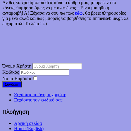
Αν θες να χρησιμοποιήσεις κάποιο άρθρο μου, μπορείς να το
κάνεις, θυμήσου όμως να με αναφέρεις... Είναι μια ηθική
ανταμοιβή! Α! Ξέχασα να σου πω πως
εδώ
, θα βρεις πληροφορίες
για μένα αλλά και πως μπορείς να βοηθήσεις το Immenseblue.gr. Σε
ευχαριστώ! Τα λέμε! :-)
Όνομα Χρήστη
Κωδικός
Να με θυμάσαι
Σύνδεση
Ξεχάσατε το όνομα χρήστη;
Ξεχάσατε τον κωδικό σας;
Πλοήγηση
Αρχική σελίδα
Home (English)