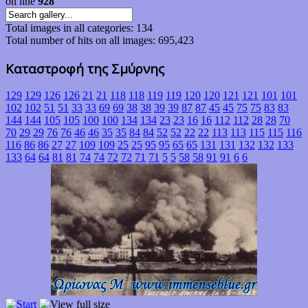
on line
928
Total images in all categories: 134
Total number of hits on all images: 695,423
Καταστροφή της Σμύρνης
129
129
126
126
21
21
118
118
119
119
120
120
121
121
101
101
102
102
51
51
33
33
69
69
38
38
39
39
87
87
45
45
75
75
83
83
144
144
105
105
100
100
134
134
23
23
16
16
112
112
28
28
70
70
29
29
76
76
46
46
35
35
84
84
52
52
22
22
113
113
115
115
116
116
86
86
27
27
109
109
25
25
95
95
65
65
131
131
132
132
133
133
64
64
81
81
74
74
72
72
71
71
5
5
58
58
91
91
6
6