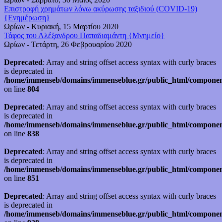
Επιστροφή χρημάτων λόγω ακύρωσης ταξιδιού (COVID-19)
{Ενημέρωση}
Ωρίων
-
Κυριακή, 15 Μαρτίου 2020
Τάφος του Αλέξανδρου Παπαδιαμάντη {Μνημείο}
Ωρίων
-
Τετάρτη, 26 Φεβρουαρίου 2020
Deprecated
: Array and string offset access syntax with curly braces
is deprecated in
/home/immenseb/domains/immenseblue.gr/public_html/component
on line
804
Deprecated
: Array and string offset access syntax with curly braces
is deprecated in
/home/immenseb/domains/immenseblue.gr/public_html/component
on line
838
Deprecated
: Array and string offset access syntax with curly braces
is deprecated in
/home/immenseb/domains/immenseblue.gr/public_html/component
on line
851
Deprecated
: Array and string offset access syntax with curly braces
is deprecated in
/home/immenseb/domains/immenseblue.gr/public_html/component