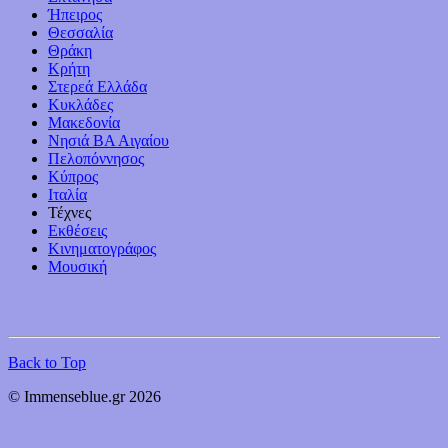
Ήπειρος
Θεσσαλία
Θράκη
Κρήτη
Στερεά Ελλάδα
Κυκλάδες
Μακεδονία
Νησιά ΒΑ Αιγαίου
Πελοπόννησος
Κύπρος
Ιταλία
Τέχνες
Εκθέσεις
Κινηματογράφος
Μουσική
Back to Top
© Immenseblue.gr 2026