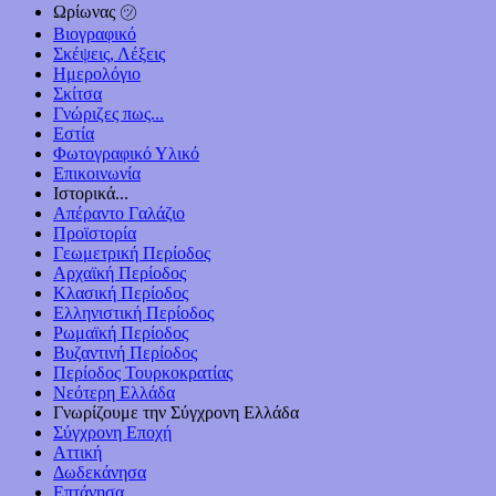
Ωρίωνας ㋡
Βιογραφικό
Σκέψεις, Λέξεις
Ημερολόγιο
Σκίτσα
Γνώριζες πως...
Εστία
Φωτογραφικό Υλικό
Επικοινωνία
Ιστορικά...
Απέραντο Γαλάζιο
Προϊστορία
Γεωμετρική Περίοδος
Αρχαϊκή Περίοδος
Κλασική Περίοδος
Ελληνιστική Περίοδος
Ρωμαϊκή Περίοδος
Βυζαντινή Περίοδος
Περίοδος Τουρκοκρατίας
Νεότερη Ελλάδα
Γνωρίζουμε την Σύγχρονη Ελλάδα
Σύγχρονη Εποχή
Αττική
Δωδεκάνησα
Επτάνησα