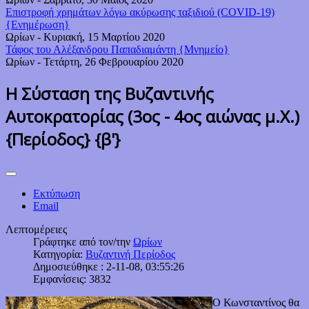
Επιστροφή χρημάτων λόγω ακύρωσης ταξιδιού (COVID-19)
{Ενημέρωση}
Ωρίων
-
Κυριακή, 15 Μαρτίου 2020
Τάφος του Αλέξανδρου Παπαδιαμάντη {Μνημείο}
Ωρίων
-
Τετάρτη, 26 Φεβρουαρίου 2020
Η Σύσταση της Βυζαντινής
Αυτοκρατορίας (3ος - 4ος αιώνας μ.Χ.)
{Περίοδος} {β'}
Εκτύπωση
Email
Λεπτομέρειες
Γράφτηκε από τον/την
Ωρίων
Κατηγορία:
Βυζαντινή Περίοδος
Δημοσιεύθηκε : 2-11-08, 03:55:26
Εμφανίσεις: 3832
Ο Κωνσταντίνος θα