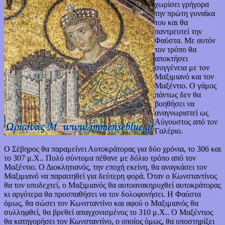
χωρίσει γρήγορα
την πρώτη γυναίκα
του και θα
παντρευτεί την
Φαύστα. Με αυτόν
τον τρόπο θα
αποκτήσει
συγγένεια με τον
Μαξιμιανό και τον
Μαξέντιο. Ο γάμος
πάντως δεν θα
βοηθήσει να
αναγνωριστεί ως
Αύγουστος από τον
Γαλέριο.
Ο Σέβηρος θα παραμείνει Αυτοκράτορας για δύο χρόνια, το 306 και
το 307 μ.Χ.. Πολύ σύντομα πέθανε με δόλιο τρόπο από τον
Μαξέντιο. Ο Διοκλητιανός, την εποχή εκείνη, θα αναγκάσει τον
Μαξιμιανό να παραιτηθεί για δεύτερη φορά. Όταν ο Κωνσταντίνος
θα τον υποδεχτεί, ο Μαξιμιανός θα αυτοανακηρυχθεί αυτοκράτορας
κι αργότερα θα προσπαθήσει να τον δολοφονήσει. Η Φαύστα
όμως, θα σώσει τον Κωνσταντίνο και αφού ο Μαξιμιανός θα
συλληφθεί, θα βρεθεί απαγχονισμένος το 310 μ.Χ.. Ο Μαξέντιος
θα κατηγορήσει τον Κωνσταντίνο, ο οποίος όμως, θα υποστηρίξει