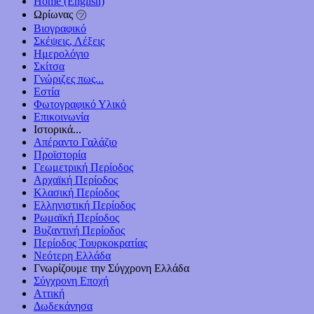
Home (English)
Ωρίωνας ㋡
Βιογραφικό
Σκέψεις, Λέξεις
Ημερολόγιο
Σκίτσα
Γνώριζες πως...
Εστία
Φωτογραφικό Υλικό
Επικοινωνία
Ιστορικά...
Απέραντο Γαλάζιο
Προϊστορία
Γεωμετρική Περίοδος
Αρχαϊκή Περίοδος
Κλασική Περίοδος
Ελληνιστική Περίοδος
Ρωμαϊκή Περίοδος
Βυζαντινή Περίοδος
Περίοδος Τουρκοκρατίας
Νεότερη Ελλάδα
Γνωρίζουμε την Σύγχρονη Ελλάδα
Σύγχρονη Εποχή
Αττική
Δωδεκάνησα