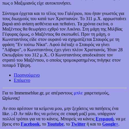
πως ο Μαξιμιανός είχε αυτοκτονήσει.
Σύντομα έρχεται και το τέλος του Γαλέριου, που ήταν γνωστός για
τους διωγμούς του κατά των Χριστιανών. Το 311 μ.Χ. αρρωσταίνει
βαριά από ανίατη ασθένεια και πεθαίνει. Τα χρόνια εκείνα, ο
Μαξέντιος θα θεωρήσει εχθρό τον Λικίνιο. Στη μάχη της Μιλβίας
Γέφυρας όμως, ο Μαξέντιος θα σκοτωθεί. Πριν τη μάχη, ο
Κωνσταντίνος είδε στον ουρανό να σχηματίζεται Σταυρός με τη
φράση "Εν τούτω Νίκα". Αφού διέταξε ο Σταυρός να γίνει
"Λάβαρο", ο Κωνσταντίνος έχει γίνει πλέον Χριστιανός. Ήταν 28
Οκτωβρίου του 312 μ.Χ.. Ο Κωνσταντίνος αποδεκάτισε τον
στρατό του Μαξέντιου, ο οποίος τρομοκρατημένος πνίγηκε στον
ποταμό Τίβερη.
Προηγούμενο
Επόμενο
Για το Immenseblue.gr, με απέραντους
μπλε
χαιρετισμούς,
Ωρίωνας!
Αν σου αρέσουν τα κείμενα μου, μην ξεχάσεις να πατήσεις ένα
like. ;-D Αν πάλι θες να μείνεις σε επαφή μαζί μου, υπάρχουν
πολλοί τρόποι για να το κάνεις. Μπορείς να κάνεις
Εγγραφή
, να με
βρεις στο
Facebook
, το
Youtube
, το
Twitter
ή και το
Google+
.